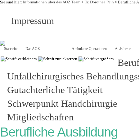
Sie sind hier:
Informationen über das AOZ Team
>
Dr. Dorothea Pein
>
Berufliche 
Impressum
Startseite
Das AOZ
Das Team
Ambulante Operationen
Anästhesie
Beruf
Unfallchirurgisches Behandlung
Gutachterliche Tätigkeit
Schwerpunkt Handchirurgie
Mitgliedschaften
Berufliche Ausbildung