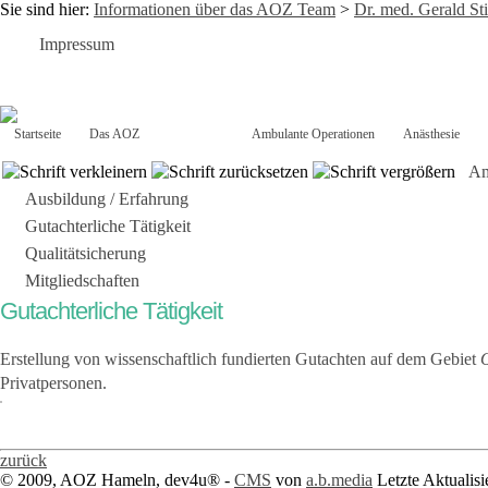
Sie sind hier:
Informationen über das AOZ Team
>
Dr. med. Gerald St
Impressum
Startseite
Das AOZ
Das Team
Ambulante Operationen
Anästhesie
Am
Ausbildung / Erfahrung
Gutachterliche Tätigkeit
Qualitätsicherung
Mitgliedschaften
Gutachterliche Tätigkeit
Erstellung von wissenschaftlich fundierten Gutachten auf dem Gebiet
O
Privatpersonen.
zurück
© 2009, AOZ Hameln, dev4u® -
CMS
von
a.b.media
Letzte Aktualis