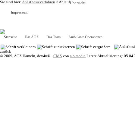
Sie sind hier:
Anästhesieverfahren
>
Ablauf
Übersicht
Impressum
Startseite
Das AOZ
Das Team
Ambulante Operationen
Anästhesie
zurück
© 2009, AOZ Hameln, dev4u® -
CMS
von
a.b.media
Letzte Aktualisierung: 05.04