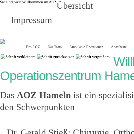
Sie sind hier:
Willkommen im AOZ
Übersicht
Impressum
Startseite
Das AOZ
Das Team
Ambulante Operationen
Anästhesie
Wil
Operationszentrum Hame
Das
AOZ Hameln
ist ein speziali
den Schwerpunkten
Dr. Gerald Stieß: Chirurgie, Orth