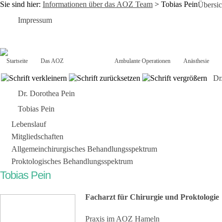
Sie sind hier:
Informationen über das AOZ Team
>
Tobias Pein
Übersic
Impressum
Startseite
Das AOZ
Das Team
Ambulante Operationen
Anästhesie
Dr
Dr. Dorothea Pein
Tobias Pein
Lebenslauf
Mitgliedschaften
Allgemeinchirurgisches Behandlungsspektrum
Proktologisches Behandlungsspektrum
Tobias Pein
Facharzt für Chirurgie und Proktologie
Praxis im AOZ Hameln