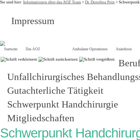
Sie sind hier:
Informationen über das AOZ Team
>
Dr. Dorothea Pein
>
Schwerpunkt
Impressum
Startseite
Das AOZ
Das Team
Ambulante Operationen
Anästhesie
Beruf
Unfallchirurgisches Behandlung
Gutachterliche Tätigkeit
Schwerpunkt Handchirurgie
Mitgliedschaften
Schwerpunkt Handchirurg