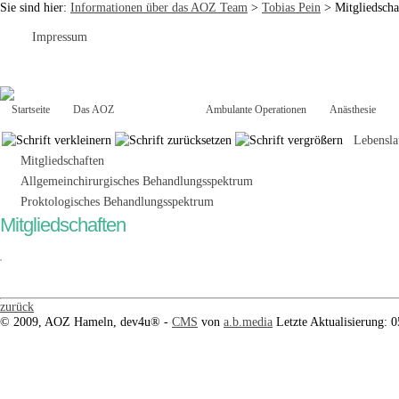
Sie sind hier:
Informationen über das AOZ Team
>
Tobias Pein
>
Mitgliedscha
Impressum
Startseite
Das AOZ
Das Team
Ambulante Operationen
Anästhesie
Lebensla
Mitgliedschaften
Allgemeinchirurgisches Behandlungsspektrum
Proktologisches Behandlungsspektrum
Mitgliedschaften
zurück
© 2009, AOZ Hameln, dev4u® -
CMS
von
a.b.media
Letzte Aktualisierung: 